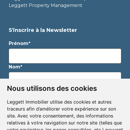
Leggett Property Management
S'inscrire à la Newsletter
Prénom*
Nom*
Nous utilisons des cookies
Email*
Leggett Immobilier utilise des cookies et autres
traceurs afin d’améliorer votre expérience sur son
S'inscrire pour recevoir des alertes immobilières et
site. Avec votre consentement, des informations
des bulletins d'informations
relatives à votre navigation sur notre site (telles que
votre navigateur, les pages consultées, etc.) peuvent