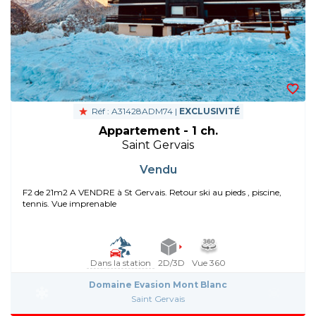
Réf : A31428ADM74 |
EXCLUSIVITÉ
Appartement - 1 ch.
Saint Gervais
Vendu
F2 de 21m2 A VENDRE à St Gervais. Retour ski au pieds , piscine,
tennis. Vue imprenable
Dans la station
2D/3D
Vue 360
Domaine Evasion Mont Blanc
Saint Gervais