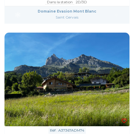
Dans la station
2D/3D
Domaine Evasion Mont Blanc
Saint Gervais
Réf : A37367ADM74