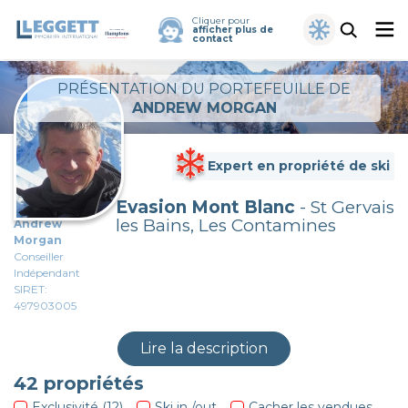
Cliquer pour
afficher plus de
contact
PRÉSENTATION DU PORTEFEUILLE DE
ANDREW MORGAN
Expert en propriété de ski
Evasion Mont Blanc
- St Gervais
les Bains, Les Contamines
Andrew
Morgan
Conseiller
Indépendant
SIRET:
497903005
Lire la description
42
propriétés
Exclusivité (12)
Ski in /out
Cacher les vendues