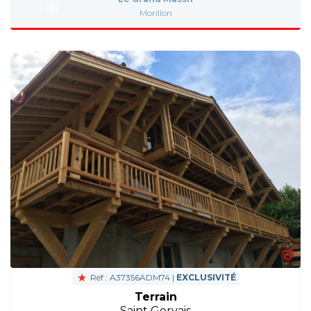
Morillon
Réf : A37356ADM74 |
EXCLUSIVITÉ
Terrain
Saint Gervais