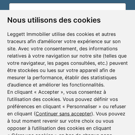
Nous utilisons des cookies
Email*
Leggett Immobilier utilise des cookies et autres
traceurs afin d’améliorer votre expérience sur son
S'inscrire pour recevoir des alertes immobilières et
site. Avec votre consentement, des informations
des bulletins d'informations
relatives à votre navigation sur notre site (telles que
votre navigateur, les pages consultées, etc.) peuvent
S'inscrire
être stockées ou lues sur votre appareil afin de
mesurer la performance, établir des statistiques
d’audience et améliorer les fonctionnalités.
En cliquant « Accepter », vous consentez à
l’utilisation des cookies. Vous pouvez définir vos
préférences en cliquant « Personnaliser » ou refuser
© Copyright 2025 - 2026 Leggett Immobilier -
Mentions légales
en cliquant (
Continuer sans accepter
). Vous pouvez
à tout moment revenir sur votre choix ou vous
Transactions sur Immeubles et Fonds de Commerce S.A.R.L
au Capital Social de 250 000€ RCS Périgueux : 434 086
opposer à l’utilisation des cookies en cliquant
930. N° de TVA FR 09434086930 Selon la loi du 2 janvier