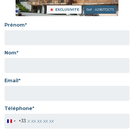
EXCLUSIVITE
Ref. : A29617DC73
Prénom*
Nom*
Email*
Téléphone*
+33