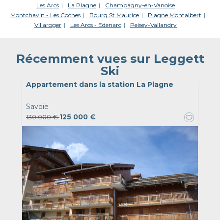
Les Arcs
La Plagne
Champagny-en-Vanoise
Montchavin - Les Coches
Bourg St Maurice
Plagne Montalbert
Villaroger
Les Arcs - Edenarc
Peisey-Vallandry
Récemment vues sur Leggett
Ski
Appartement dans la station La Plagne
Savoie
125 000 €
130 000 €