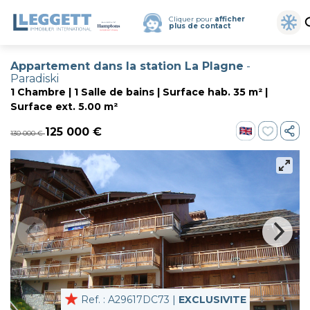
Cliquer pour
afficher
plus de contact
Appartement dans la station La Plagne
-
Paradiski
1 Chambre | 1 Salle de bains | Surface hab. 35 m² |
Surface ext. 5.00 m²
125 000 €
130 000 €
Ref. : A29617DC73 |
EXCLUSIVITE