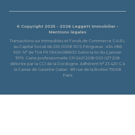
© Copyright 2025 - 2026 Leggett Immobilier -
Mentions légales
Transactions sur Immeubles et Fonds de Commerce S.A.R.L
au Capital Social de 250 000€ RCS Périgueux : 434 086
930. N° de TVA FR 09434086930 Selon la loi du 2 janvier
1970. Carte professionnelle CPI 2401 2018 000 027 208
délivrée par la CCI de la Dordogne. Adhérent N° 23 420 G à
la Caisse de Garantie Galian : 89 rue de la Boétie 75008
Paris