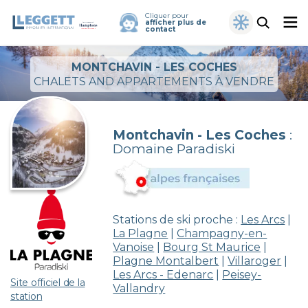
Cliquer pour
afficher plus de
contact
MONTCHAVIN - LES COCHES
CHALETS AND APPARTEMENTS À VENDRE
Montchavin - Les Coches
:
Domaine Paradiski
Stations de ski proche :
Les Arcs
|
La Plagne
|
Champagny-en-
Vanoise
|
Bourg St Maurice
|
Plagne Montalbert
|
Villaroger
|
Les Arcs - Edenarc
|
Peisey-
Site officiel de la
Vallandry
station