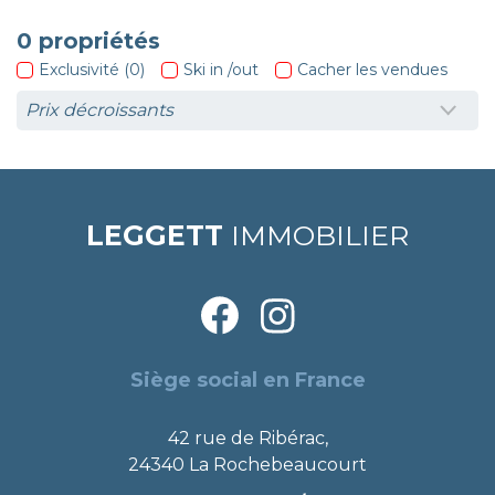
0
propriétés
Exclusivité (0)
Ski in /out
Cacher les vendues
LEGGETT
IMMOBILIER
Siège social en France
42 rue de Ribérac,
24340 La Rochebeaucourt