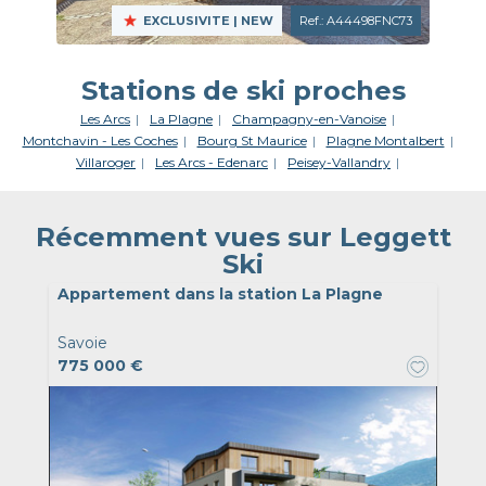
EXCLUSIVITE
| NEW
Ref.: A44498FNC73
Stations de ski proches
Les Arcs
La Plagne
Champagny-en-Vanoise
Montchavin - Les Coches
Bourg St Maurice
Plagne Montalbert
Villaroger
Les Arcs - Edenarc
Peisey-Vallandry
Récemment vues sur Leggett
Ski
Appartement dans la station La Plagne
Savoie
775 000 €