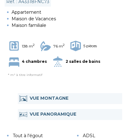
Ref. : A43318FNC73
Appartement
Maison de Vacances
Maison familiale
2
2
5 pièces
138 m
76 m
4 chambres
2 salles de bains
* m² à titre informatif
VUE MONTAGNE
VUE PANORAMIQUE
Tout à l'égout
ADSL