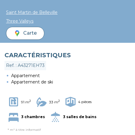
Saint Martin de Belleville
Three Valleys
Carte
CARACTÉRISTIQUES
Ref. : A43271EH73
Appartement
Appartement de ski
2
2
4 pièces
91 m
33 m
3 chambres
3 salles de bains
* m² à titre informatif