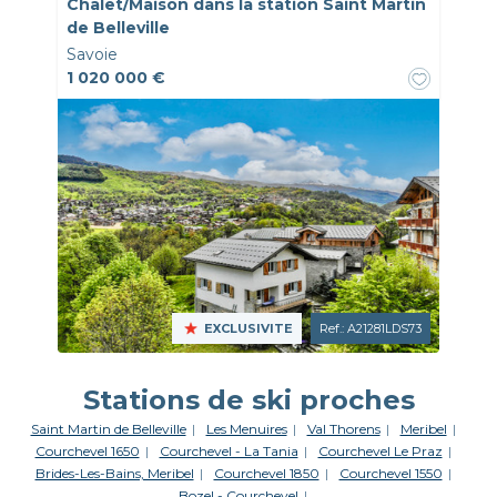
Chalet/Maison dans la station Saint Martin
de Belleville
Savoie
1 020 000 €
EXCLUSIVITE
Ref.: A21281LDS73
Stations de ski proches
Saint Martin de Belleville
Les Menuires
Val Thorens
Meribel
Courchevel 1650
Courchevel - La Tania
Courchevel Le Praz
Brides-Les-Bains, Meribel
Courchevel 1850
Courchevel 1550
Bozel - Courchevel