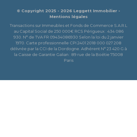
© Copyright 2025 - 2026 Leggett Immobilier -
Mentions légales
Transactions sur Immeubles et Fonds de Commerce S.A.R.L
au Capital Social de 250 000€ RCS Périgueux : 434 086
930. N° de TVA FR 09434086930 Selon la loi du 2 janvier
1970. Carte professionnelle CPI 2401 2018 000 027 208
délivrée par la CCI de la Dordogne. Adhérent N° 23 420 G à
la Caisse de Garantie Galian : 89 rue de la Boétie 75008
Paris