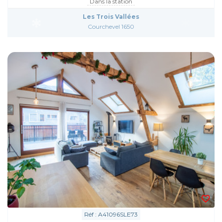
Dans la station
Les Trois Vallées
Courchevel 1650
Réf : A41096SLE73