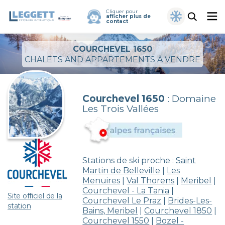
Cliquer pour
afficher plus de
contact
COURCHEVEL 1650
CHALETS AND APPARTEMENTS À VENDRE
Courchevel 1650
: Domaine
Les Trois Vallées
Stations de ski proche :
Saint
Martin de Belleville
|
Les
Menuires
|
Val Thorens
|
Meribel
|
Courchevel - La Tania
|
Site officiel de la
Courchevel Le Praz
|
Brides-Les-
station
Bains, Meribel
|
Courchevel 1850
|
Courchevel 1550
|
Bozel -