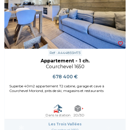
Réf : A44485SM73
Appartement - 1 ch.
Courchevel 1650
678 400 €
Superbe 40m2 appartement T2 cabine, garage et cave à
Courchevel Moriond, près de ski, magasins et restaurants
Dans la station
2D/3D
Les Trois Vallées
Courchevel 1650