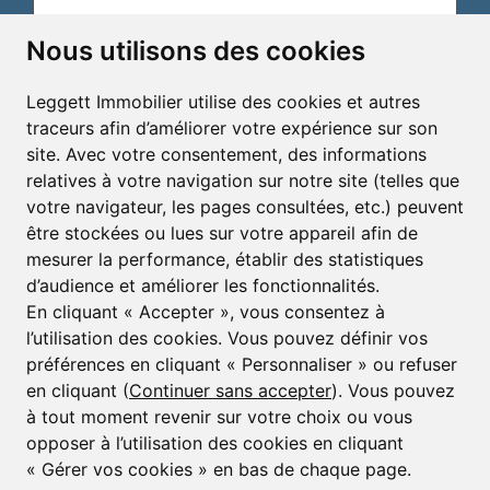
Nous utilisons des cookies
Email*
Leggett Immobilier utilise des cookies et autres
traceurs afin d’améliorer votre expérience sur son
S'inscrire pour recevoir des alertes immobilières et
site. Avec votre consentement, des informations
des bulletins d'informations
relatives à votre navigation sur notre site (telles que
votre navigateur, les pages consultées, etc.) peuvent
S'inscrire
être stockées ou lues sur votre appareil afin de
mesurer la performance, établir des statistiques
d’audience et améliorer les fonctionnalités.
En cliquant « Accepter », vous consentez à
l’utilisation des cookies. Vous pouvez définir vos
préférences en cliquant « Personnaliser » ou refuser
© Copyright 2025 - 2026 Leggett Immobilier -
Mentions légales
en cliquant (
Continuer sans accepter
). Vous pouvez
à tout moment revenir sur votre choix ou vous
Transactions sur Immeubles et Fonds de Commerce S.A.R.L
au Capital Social de 250 000€ RCS Périgueux : 434 086
opposer à l’utilisation des cookies en cliquant
930. N° de TVA FR 09434086930 Selon la loi du 2 janvier
« Gérer vos cookies » en bas de chaque page.
1970. Carte professionnelle CPI 2401 2018 000 027 208