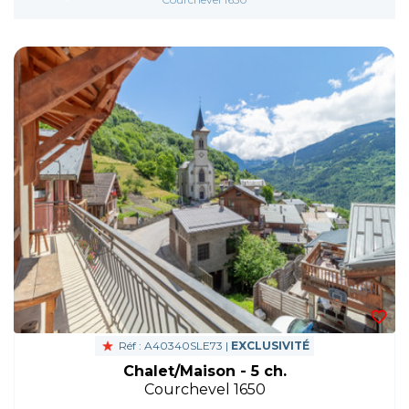
Réf : A40340SLE73 |
EXCLUSIVITÉ
Chalet/Maison - 5 ch.
Courchevel 1650