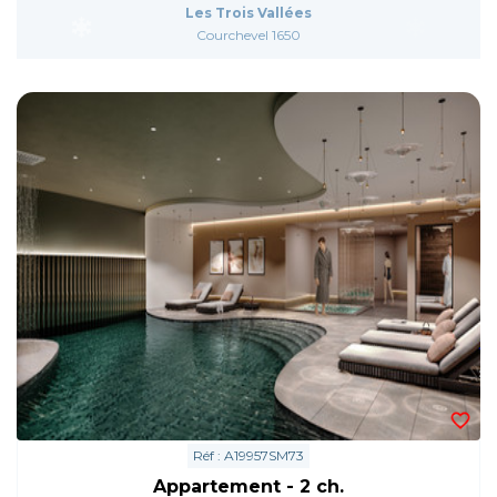
Les Trois Vallées
Courchevel 1650
Réf : A19957SM73
Appartement - 2 ch.