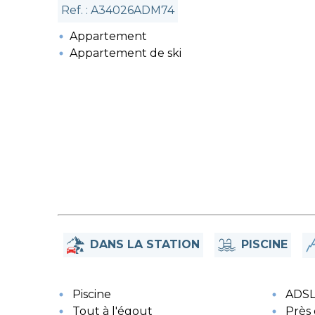
Ref. : A34026ADM74
Appartement
Appartement de ski
DANS LA STATION
PISCINE
Piscine
ADS
Tout à l'égout
Près 