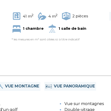
2
2
2 pièces
41 m
4 m
1 chambre
1 salle de bain
* les mesures en m² sont citées ici à titre indicatif
VUE PANORAMIQUE
VUE MONTAGNE
L
Vue sur montagnes
d'un golf
Double-vitrage