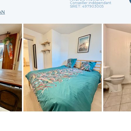
Conseiller indépendant
SIRET: 497903005
AN