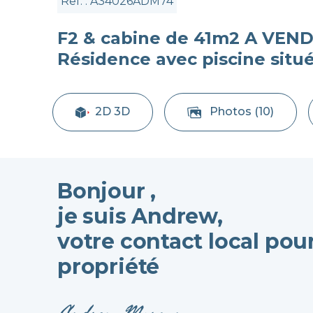
Ref. : A34026ADM74
F2 & cabine de 41m2 A VENDR
Résidence avec piscine situ
2D 3D
Photos (10)
Bonjour ,
je suis Andrew,
votre contact local pou
propriété