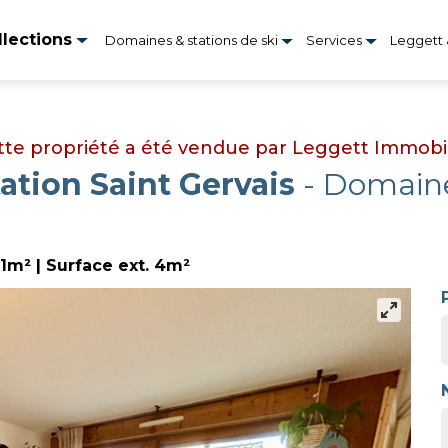
lections
Domaines & stations de ski
Services
Leggett 
tte propriété a été vendue par Leggett Immobil
ation Saint Gervais
- Domaine
41m² | Surface ext. 4m²