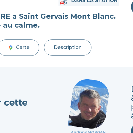
DANS LA STATION
E a Saint Gervais Mont Blanc.
é au calme.
Carte
Description
r cette
Andrew MORGAN