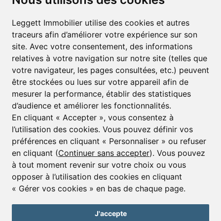
Email*
Leggett Immobilier utilise des cookies et autres
traceurs afin d’améliorer votre expérience sur son
S'inscrire pour recevoir des alertes immobilières et
site. Avec votre consentement, des informations
des bulletins d'informations
relatives à votre navigation sur notre site (telles que
votre navigateur, les pages consultées, etc.) peuvent
S'inscrire
être stockées ou lues sur votre appareil afin de
mesurer la performance, établir des statistiques
d’audience et améliorer les fonctionnalités.
En cliquant « Accepter », vous consentez à
l’utilisation des cookies. Vous pouvez définir vos
préférences en cliquant « Personnaliser » ou refuser
© Copyright 2025 - 2026 Leggett Immobilier -
Mentions légales
en cliquant (
Continuer sans accepter
). Vous pouvez
à tout moment revenir sur votre choix ou vous
Transactions sur Immeubles et Fonds de Commerce S.A.R.L
au Capital Social de 250 000€ RCS Périgueux : 434 086
opposer à l’utilisation des cookies en cliquant
930. N° de TVA FR 09434086930 Selon la loi du 2 janvier
« Gérer vos cookies » en bas de chaque page.
1970. Carte professionnelle CPI 2401 2018 000 027 208
délivrée par la CCI de la Dordogne. Adhérent N° 23 420 G à
la Caisse de Garantie Galian : 89 rue de la Boétie 75008
J'accepte
Paris